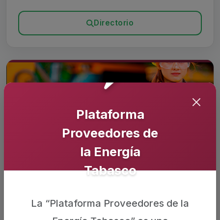
Directorio
Plataforma
Proveedores de
la Energía
Operadoras
Tabasco
Consulta las empresas registradas y sus
La “Plataforma Proveedores de la
perfiles corporativos.